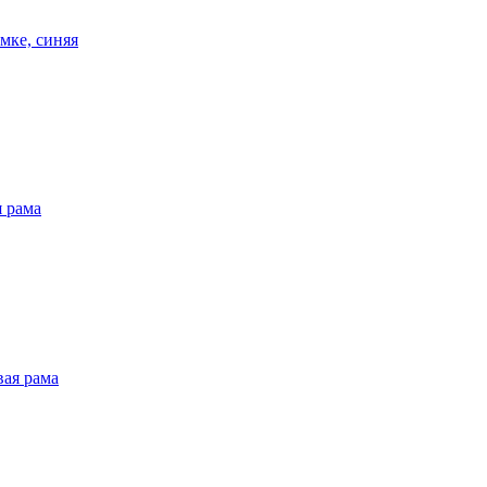
мке, синяя
я рама
вая рама