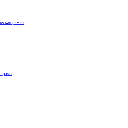
ческая рамка
я рама