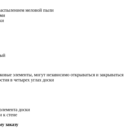
распылением меловой пыли
ами
ки
дый
оковые элементы, могут независимо открываться и закрываться
стия в четырех углах доски
элемента доски
и к стене
у заказу