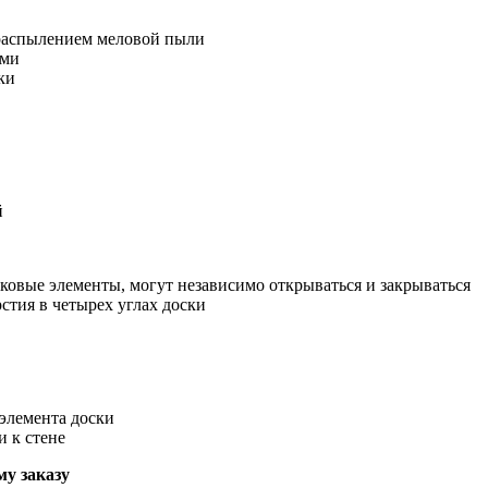
распылением меловой пыли
ами
ки
й
оковые элементы, могут независимо открываться и закрываться
стия в четырех углах доски
элемента доски
и к стене
у заказу