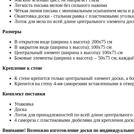
Легкость письма мелом без сильного нажима
Чёткая линия письма с минимальным осыпанием мела и 
Окантовка доски - стальная рамка с пластиковыми уголк
Лоток для мела по всей длине центрального элемента дос
Размеры
В открытом виде (ширина х высота): 200х75 см
В закрытом виде (ширина х высота): 100х75 см
Центральный элемент (ширина х высота): 100х75 см
Боковые элементы (ширина х высота): – 50х75 см, кажды
Крепление к стене
К стене крепится только центральный элемент доски, а б
Крепится на стену 4-мя саморезами вставленными в отвер
Комплект поставки
Упаковка
Доска
Лоток для принадлежностей по всей длине центрального 
4 самореза с пластиковыми дюбелями для крепления доск
Внимание! Возможно изготовление доски по индивидуальном