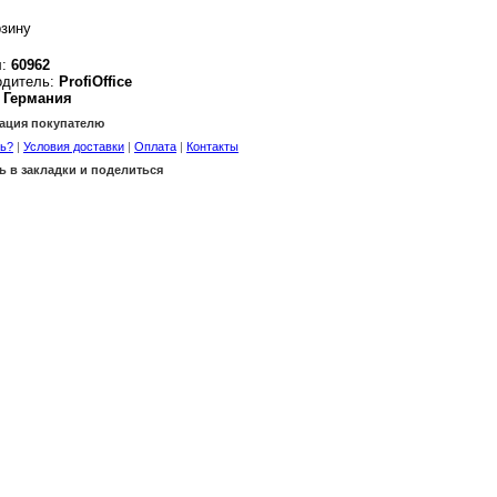
:
60962
одитель:
ProfiOffice
Германия
ция покупателю
ть?
|
Условия доставки
|
Оплата
|
Контакты
ь в закладки и поделиться