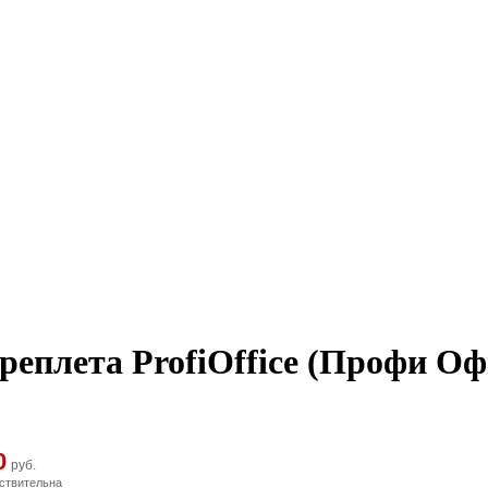
плета ProfiOffice (Профи Офи
0
руб.
ствительна