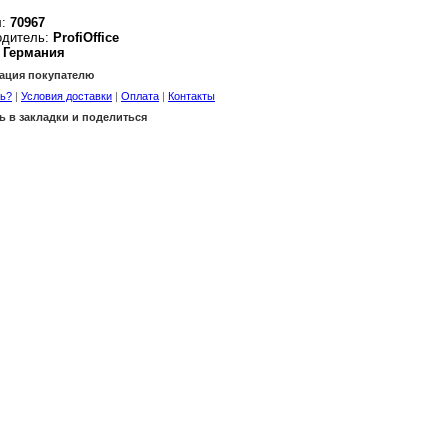
:
70967
одитель:
ProfiOffice
Германия
ция покупателю
ть?
|
Условия доставки
|
Оплата
|
Контакты
ь в закладки и поделиться