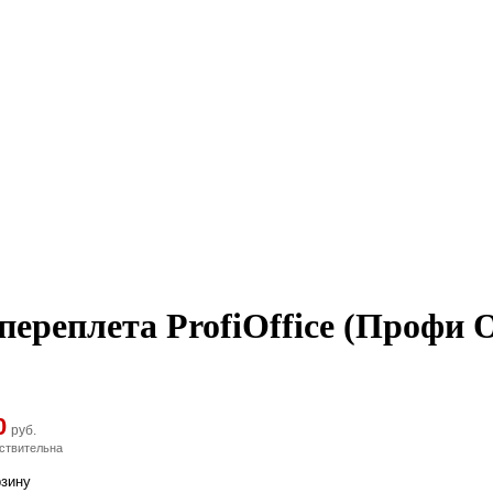
реплета ProfiOffice (Профи Оф
0
руб.
ствительна